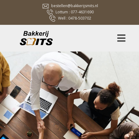
bestellen@bakkerijsmits.nl
Lottum :
077-4631690
Well :
0478-503702