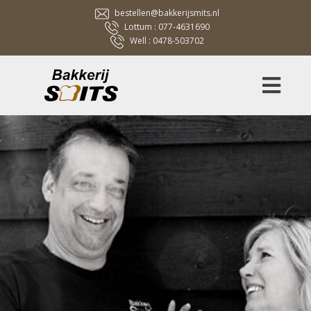
bestellen@bakkerijsmits.nl
Lottum :
077-4631690
Well :
0478-503702